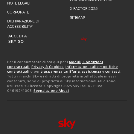
NOTE LEGALI
X FACTOR 2025
CORPORATE
SITEMAP
DICHIARAZIONE DI
ACCESSIBILITA'
ACCEDI A
SKY GO
Per il consumatore clicca qui per i
Moduli, Condizioni
contrattuali
,
Privacy & Cookies
,
informazioni sulle modifiche
contrattuali
o per
trasparenza tariffaria
,
assistenza
e
contatti
.
Tutti i marchi Sky e i diritti di proprietà intellettuale in essi
contenuti, sono di proprietà di Sky international AG e sono
utilizzati su licenza. Copyright 2025 Sky Italia - P.IVA
04619241005.
Segnalazione Abusi