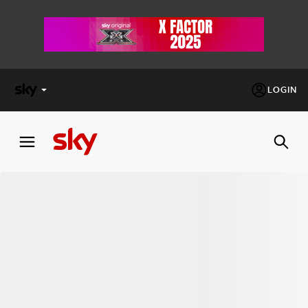
LOGIN
X
FACTOR
MASTERCHEF
PECHINO
EXPRESS
Cos’altro vedere:
PROGRAMMI SKY
Un mondo di offerte:
SKY.IT
NOW