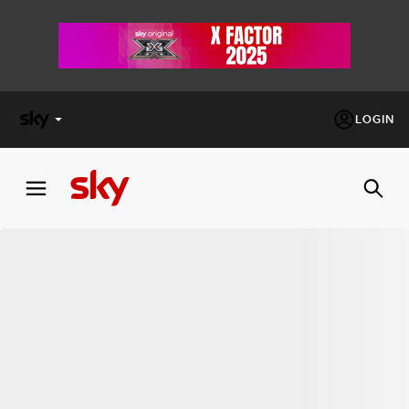
LOGIN
X
FACTOR
MASTERCHEF
PECHINO
EXPRESS
Cos’altro vedere:
PROGRAMMI SKY
Un mondo di offerte:
SKY.IT
NOW