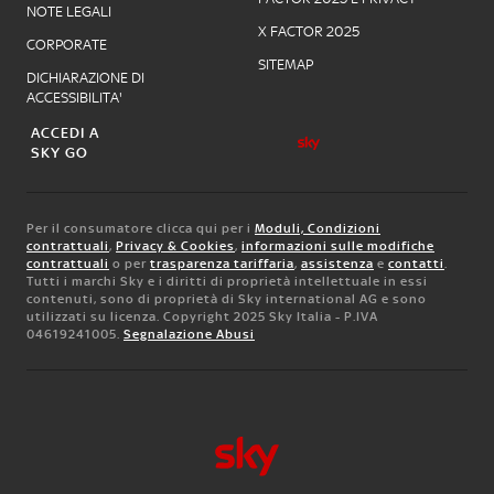
NOTE LEGALI
X FACTOR 2025
CORPORATE
SITEMAP
DICHIARAZIONE DI
ACCESSIBILITA'
ACCEDI A
SKY GO
Per il consumatore clicca qui per i
Moduli, Condizioni
contrattuali
,
Privacy & Cookies
,
informazioni sulle modifiche
contrattuali
o per
trasparenza tariffaria
,
assistenza
e
contatti
.
Tutti i marchi Sky e i diritti di proprietà intellettuale in essi
contenuti, sono di proprietà di Sky international AG e sono
utilizzati su licenza. Copyright 2025 Sky Italia - P.IVA
04619241005.
Segnalazione Abusi