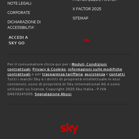
NOTE LEGALI
X FACTOR 2025
CORPORATE
SITEMAP
DICHIARAZIONE DI
ACCESSIBILITA'
ACCEDI A
SKY GO
Per il consumatore clicca qui per i
Moduli, Condizioni
contrattuali
,
Privacy & Cookies
,
informazioni sulle modifiche
contrattuali
o per
trasparenza tariffaria
,
assistenza
e
contatti
.
Tutti i marchi Sky e i diritti di proprietà intellettuale in essi
contenuti, sono di proprietà di Sky international AG e sono
utilizzati su licenza. Copyright 2025 Sky Italia - P.IVA
04619241005.
Segnalazione Abusi