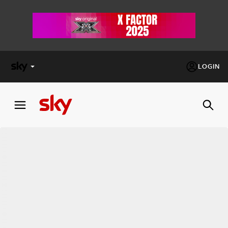
LOGIN
X
FACTOR
MASTERCHEF
PECHINO
EXPRESS
Cos’altro vedere:
PROGRAMMI SKY
Un mondo di offerte:
SKY.IT
NOW