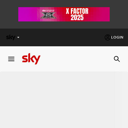
LOGIN
X
FACTOR
MASTERCHEF
PECHINO
EXPRESS
Cos’altro vedere:
PROGRAMMI SKY
Un mondo di offerte:
SKY.IT
NOW