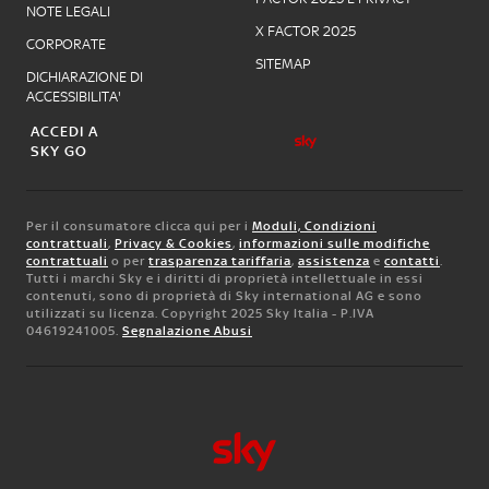
NOTE LEGALI
X FACTOR 2025
CORPORATE
SITEMAP
DICHIARAZIONE DI
ACCESSIBILITA'
ACCEDI A
SKY GO
Per il consumatore clicca qui per i
Moduli, Condizioni
contrattuali
,
Privacy & Cookies
,
informazioni sulle modifiche
contrattuali
o per
trasparenza tariffaria
,
assistenza
e
contatti
.
Tutti i marchi Sky e i diritti di proprietà intellettuale in essi
contenuti, sono di proprietà di Sky international AG e sono
utilizzati su licenza. Copyright 2025 Sky Italia - P.IVA
04619241005.
Segnalazione Abusi