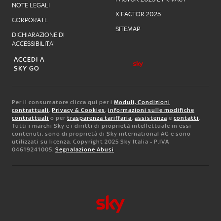
NOTE LEGALI
X FACTOR 2025
CORPORATE
SITEMAP
DICHIARAZIONE DI
ACCESSIBILITA'
ACCEDI A
SKY GO
Per il consumatore clicca qui per i
Moduli, Condizioni
contrattuali
,
Privacy & Cookies
,
informazioni sulle modifiche
contrattuali
o per
trasparenza tariffaria
,
assistenza
e
contatti
.
Tutti i marchi Sky e i diritti di proprietà intellettuale in essi
contenuti, sono di proprietà di Sky international AG e sono
utilizzati su licenza. Copyright 2025 Sky Italia - P.IVA
04619241005.
Segnalazione Abusi