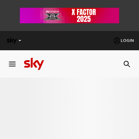
LOGIN
X
FACTOR
MASTERCHEF
PECHINO
EXPRESS
Cos’altro vedere:
PROGRAMMI SKY
Un mondo di offerte:
SKY.IT
NOW