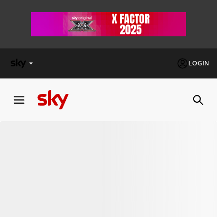
LOGIN
X
FACTOR
MASTERCHEF
PECHINO
EXPRESS
Cos’altro vedere:
PROGRAMMI SKY
Un mondo di offerte:
SKY.IT
NOW