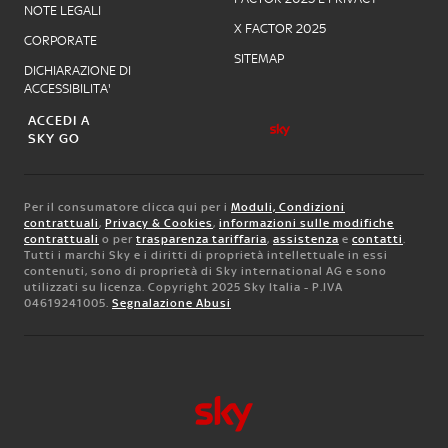
NOTE LEGALI
X FACTOR 2025
CORPORATE
SITEMAP
DICHIARAZIONE DI
ACCESSIBILITA'
ACCEDI A
SKY GO
Per il consumatore clicca qui per i
Moduli, Condizioni
contrattuali
,
Privacy & Cookies
,
informazioni sulle modifiche
contrattuali
o per
trasparenza tariffaria
,
assistenza
e
contatti
.
Tutti i marchi Sky e i diritti di proprietà intellettuale in essi
contenuti, sono di proprietà di Sky international AG e sono
utilizzati su licenza. Copyright 2025 Sky Italia - P.IVA
04619241005.
Segnalazione Abusi