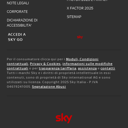
NOTE LEGALI
X FACTOR 2025
CORPORATE
SITEMAP
DICHIARAZIONE DI
ACCESSIBILITA'
ACCEDI A
SKY GO
Per il consumatore clicca qui per i
Moduli, Condizioni
contrattuali
,
Privacy & Cookies
,
informazioni sulle modifiche
contrattuali
o per
trasparenza tariffaria
,
assistenza
e
contatti
.
Tutti i marchi Sky e i diritti di proprietà intellettuale in essi
contenuti, sono di proprietà di Sky international AG e sono
utilizzati su licenza. Copyright 2025 Sky Italia - P.IVA
04619241005.
Segnalazione Abusi