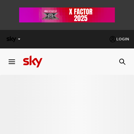
LOGIN
X
FACTOR
MASTERCHEF
PECHINO
EXPRESS
Cos’altro vedere:
PROGRAMMI SKY
Un mondo di offerte:
SKY.IT
NOW