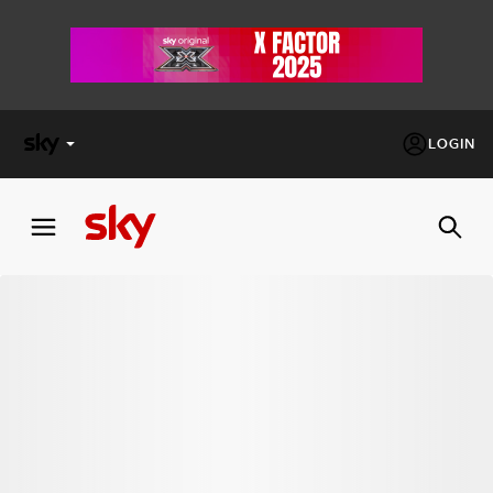
LOGIN
X
FACTOR
MASTERCHEF
PECHINO
EXPRESS
Cos’altro vedere:
PROGRAMMI SKY
Un mondo di offerte:
SKY.IT
NOW