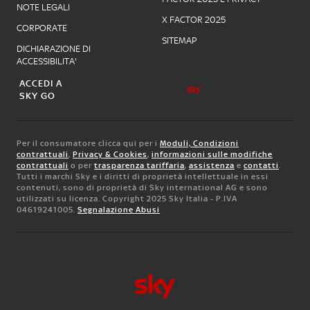
NOTE LEGALI
X FACTOR 2025
CORPORATE
SITEMAP
DICHIARAZIONE DI
ACCESSIBILITA'
ACCEDI A
SKY GO
Per il consumatore clicca qui per i
Moduli, Condizioni
contrattuali
,
Privacy & Cookies
,
informazioni sulle modifiche
contrattuali
o per
trasparenza tariffaria
,
assistenza
e
contatti
.
Tutti i marchi Sky e i diritti di proprietà intellettuale in essi
contenuti, sono di proprietà di Sky international AG e sono
utilizzati su licenza. Copyright 2025 Sky Italia - P.IVA
04619241005.
Segnalazione Abusi