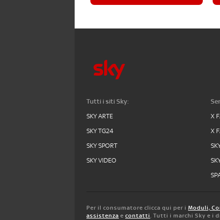
Tutti i siti Sky:
Ser
SKY ARTE
X 
SKY TG24
X 
SKY SPORT
SK
SKY VIDEO
SK
SPA
Per il consumatore clicca qui per i
Moduli, Co
assistenza
e
contatti
. Tutti i marchi Sky e i