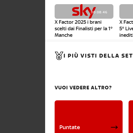
00:08:46
X Factor 2025 i brani
X Fact
scelti dai Finalisti per la 1°
5° Liv
Manche
inedit
00:01:11
I PIÙ VISTI DELLA S
X Factor 2025, da stasera
al via i nuovi Bootcamp!
VUOI VEDERE ALTRO?
Puntate