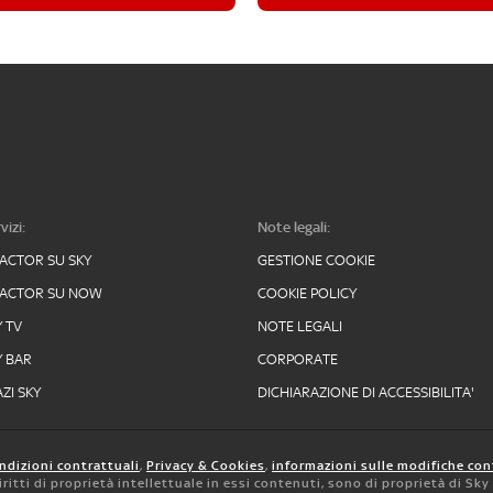
vizi:
Note legali:
FACTOR SU SKY
GESTIONE COOKIE
FACTOR SU NOW
COOKIE POLICY
Y TV
NOTE LEGALI
Y BAR
CORPORATE
ZI SKY
DICHIARAZIONE DI ACCESSIBILITA'
ndizioni contrattuali
,
Privacy & Cookies
,
informazioni sulle modifiche con
 diritti di proprietà intellettuale in essi contenuti, sono di proprietà di Sk