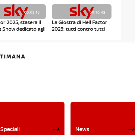
00:02:15
00:10:42
or 2025, stasera il
La Giostra di Hell Factor
e Show dedicato agli
2025: tutti contro tutti
i
ETTIMANA
Speciali
News