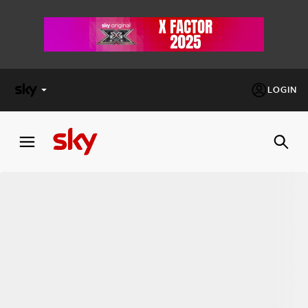
LOGIN
X
FACTOR
MASTERCHEF
PECHINO
EXPRESS
Cos’altro vedere:
PROGRAMMI SKY
Un mondo di offerte:
SKY.IT
NOW