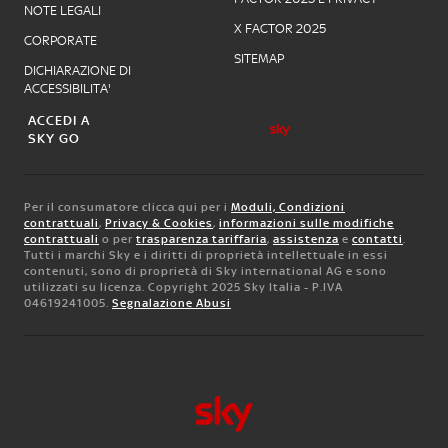
NOTE LEGALI
X FACTOR 2025
CORPORATE
SITEMAP
DICHIARAZIONE DI
ACCESSIBILITA'
ACCEDI A
SKY GO
Per il consumatore clicca qui per i
Moduli, Condizioni
contrattuali
,
Privacy & Cookies
,
informazioni sulle modifiche
contrattuali
o per
trasparenza tariffaria
,
assistenza
e
contatti
.
Tutti i marchi Sky e i diritti di proprietà intellettuale in essi
contenuti, sono di proprietà di Sky international AG e sono
utilizzati su licenza. Copyright 2025 Sky Italia - P.IVA
04619241005.
Segnalazione Abusi