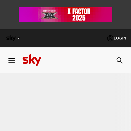
LOGIN
X
FACTOR
MASTERCHEF
PECHINO
EXPRESS
Cos’altro vedere:
PROGRAMMI SKY
Un mondo di offerte:
SKY.IT
NOW