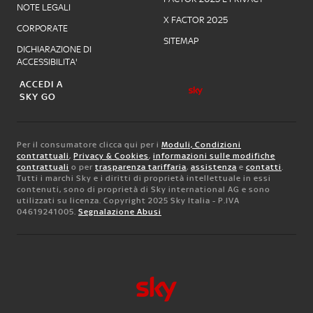
NOTE LEGALI
X FACTOR 2025
CORPORATE
SITEMAP
DICHIARAZIONE DI
ACCESSIBILITA'
ACCEDI A
SKY GO
Per il consumatore clicca qui per i
Moduli, Condizioni
contrattuali
,
Privacy & Cookies
,
informazioni sulle modifiche
contrattuali
o per
trasparenza tariffaria
,
assistenza
e
contatti
.
Tutti i marchi Sky e i diritti di proprietà intellettuale in essi
contenuti, sono di proprietà di Sky international AG e sono
utilizzati su licenza. Copyright 2025 Sky Italia - P.IVA
04619241005.
Segnalazione Abusi