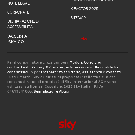
NOTE LEGALI
X FACTOR 2025
CORPORATE
SITEMAP
DICHIARAZIONE DI
ACCESSIBILITA'
ACCEDI A
SKY GO
Per il consumatore clicca qui per i
Moduli, Condizioni
contrattuali
,
Privacy & Cookies
,
informazioni sulle modifiche
contrattuali
o per
trasparenza tariffaria
,
assistenza
e
contatti
.
Tutti i marchi Sky e i diritti di proprietà intellettuale in essi
contenuti, sono di proprietà di Sky international AG e sono
utilizzati su licenza. Copyright 2025 Sky Italia - P.IVA
04619241005.
Segnalazione Abusi