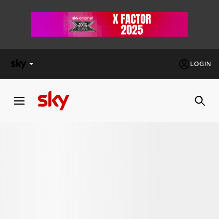
LOGIN
X
FACTOR
MASTERCHEF
PECHINO
EXPRESS
Cos’altro vedere:
PROGRAMMI SKY
Un mondo di offerte:
SKY.IT
NOW