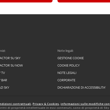
vizi:
Note legali:
FACTOR SU SKY
GESTIONE COOKIE
FACTOR SU NOW
COOKIE POLICY
Y TV
NOTE LEGALI
Y BAR
CORPORATE
ZI SKY
DICHIARAZIONE DI ACCESSIBILITA'
ndizioni contrattuali
,
Privacy & Cookies
,
informazioni sulle modifiche con
 diritti di proprietà intellettuale in essi contenuti, sono di proprietà di Sk