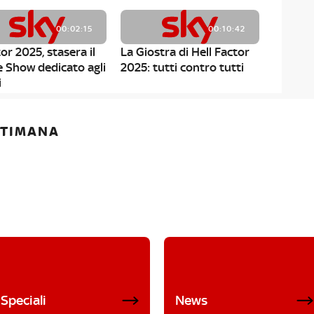
00:02:15
00:10:42
or 2025, stasera il
La Giostra di Hell Factor
e Show dedicato agli
2025: tutti contro tutti
i
ETTIMANA
Speciali
News