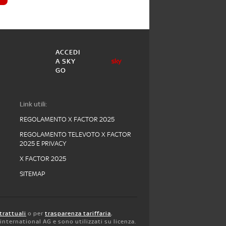
ACCEDI
A SKY
GO
Link utili:
REGOLAMENTO X FACTOR 2025
REGOLAMENTO TELEVOTO X FACTOR
2025 E PRIVACY
X FACTOR 2025
SITEMAP
trattuali
o per
trasparenza tariffaria
,
y international AG e sono utilizzati su licenza.