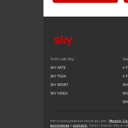
Tutti i siti Sky:
Ser
SKY ARTE
X 
SKY TG24
X 
SKY SPORT
SK
SKY VIDEO
SK
SPA
Per il consumatore clicca qui per i
Moduli, Co
assistenza
e
contatti
. Tutti i marchi Sky e i