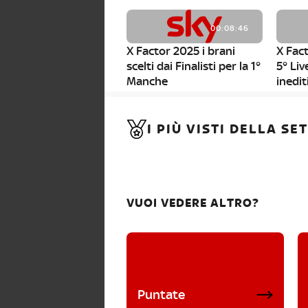
00:08:46
X Factor 2025 i brani
X Fact
scelti dai Finalisti per la 1°
5° Liv
Manche
inedit
00:01:11
I PIÙ VISTI DELLA S
X Factor 2025, da stasera
al via i nuovi Bootcamp!
VUOI VEDERE ALTRO?
Puntate