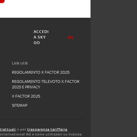
ACCEDI
A SKY
GO
Link utili:
REGOLAMENTO X FACTOR 2025
REGOLAMENTO TELEVOTO X FACTOR
2025 E PRIVACY
X FACTOR 2025
SITEMAP
trattuali
o per
trasparenza tariffaria
,
y international AG e sono utilizzati su licenza.