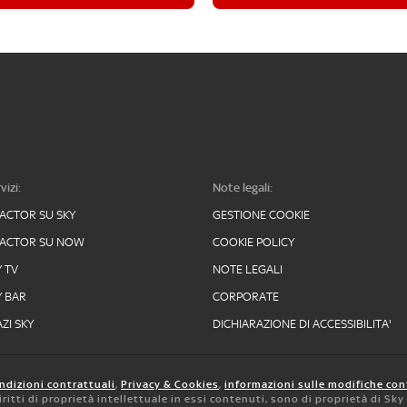
vizi:
Note legali:
FACTOR SU SKY
GESTIONE COOKIE
FACTOR SU NOW
COOKIE POLICY
Y TV
NOTE LEGALI
Y BAR
CORPORATE
ZI SKY
DICHIARAZIONE DI ACCESSIBILITA'
ndizioni contrattuali
,
Privacy & Cookies
,
informazioni sulle modifiche con
 diritti di proprietà intellettuale in essi contenuti, sono di proprietà di Sk