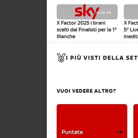
00:08:46
X Factor 2025 i brani
X Fact
scelti dai Finalisti per la 1°
5° Liv
Manche
inedit
00:01:11
I PIÙ VISTI DELLA S
X Factor 2025, da stasera
al via i nuovi Bootcamp!
VUOI VEDERE ALTRO?
Puntate