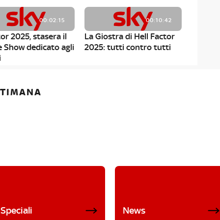
00:02:15
00:10:42
or 2025, stasera il
La Giostra di Hell Factor
e Show dedicato agli
2025: tutti contro tutti
i
ETTIMANA
Speciali
News