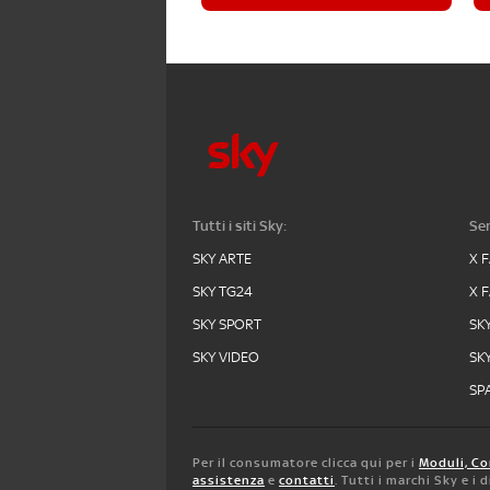
Tutti i siti Sky:
Ser
SKY ARTE
X 
SKY TG24
X 
SKY SPORT
SK
SKY VIDEO
SK
SPA
Per il consumatore clicca qui per i
Moduli, Co
assistenza
e
contatti
. Tutti i marchi Sky e i