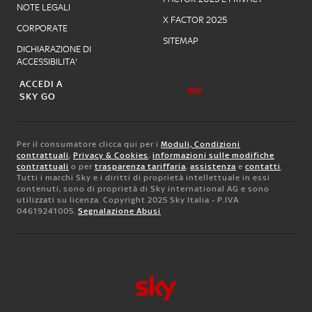
NOTE LEGALI
X FACTOR 2025
CORPORATE
SITEMAP
DICHIARAZIONE DI
ACCESSIBILITA'
ACCEDI A
SKY GO
Per il consumatore clicca qui per i
Moduli, Condizioni
contrattuali
,
Privacy & Cookies
,
informazioni sulle modifiche
contrattuali
o per
trasparenza tariffaria
,
assistenza
e
contatti
.
Tutti i marchi Sky e i diritti di proprietà intellettuale in essi
contenuti, sono di proprietà di Sky international AG e sono
utilizzati su licenza. Copyright 2025 Sky Italia - P.IVA
04619241005.
Segnalazione Abusi