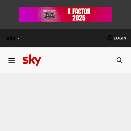
LOGIN
X
FACTOR
MASTERCHEF
PECHINO
EXPRESS
Cos’altro vedere:
PROGRAMMI SKY
Un mondo di offerte:
SKY.IT
NOW