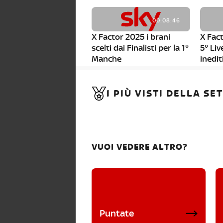
00:08:46
X Factor 2025 i brani
X Fact
scelti dai Finalisti per la 1°
5° Liv
Manche
inedit
00:01:11
I PIÙ VISTI DELLA S
X Factor 2025, da stasera
al via i nuovi Bootcamp!
VUOI VEDERE ALTRO?
Puntate