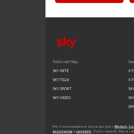
Tutti i siti Sky:
Ser
SKY ARTE
X 
SKY TG24
X 
SKY SPORT
SK
SKY VIDEO
SK
SPA
Per il consumatore clicca qui per i
Moduli, Co
assistenza
e
contatti
. Tutti i marchi Sky e i