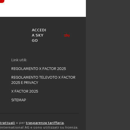
ACCEDI
A SKY
GO
Link utili:
REGOLAMENTO X FACTOR 2025
REGOLAMENTO TELEVOTO X FACTOR
2025 E PRIVACY
X FACTOR 2025
SITEMAP
trattuali
o per
trasparenza tariffaria
,
y international AG e sono utilizzati su licenza.