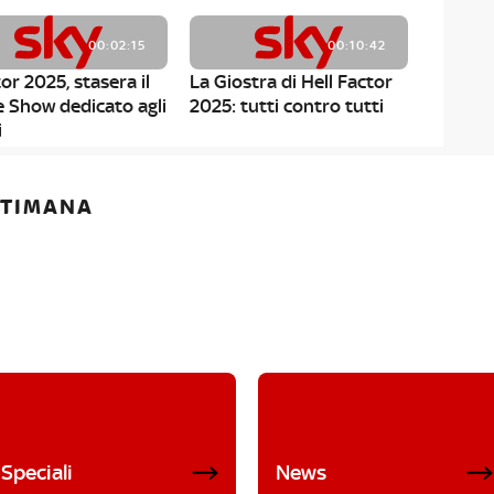
00:02:15
00:10:42
or 2025, stasera il
La Giostra di Hell Factor
e Show dedicato agli
2025: tutti contro tutti
i
ETTIMANA
Speciali
News