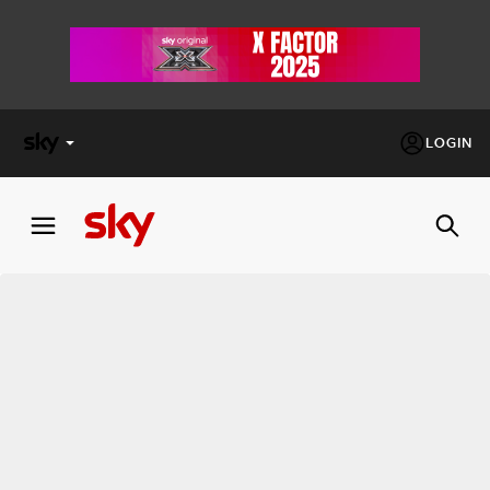
LOGIN
X
FACTOR
MASTERCHEF
PECHINO
EXPRESS
Cos’altro vedere:
PROGRAMMI SKY
Un mondo di offerte:
SKY.IT
NOW