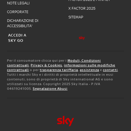
NOTE LEGALI
X FACTOR 2025
CORPORATE
SITEMAP
DICHIARAZIONE DI
ACCESSIBILITA'
ACCEDI A
SKY GO
Per il consumatore clicca qui per i
Moduli, Condizioni
contrattuali
,
Privacy & Cookies
,
informazioni sulle modifiche
contrattuali
o per
trasparenza tariffaria
,
assistenza
e
contatti
.
Tutti i marchi Sky e i diritti di proprietà intellettuale in essi
contenuti, sono di proprietà di Sky international AG e sono
utilizzati su licenza. Copyright 2025 Sky Italia - P.IVA
04619241005.
Segnalazione Abusi