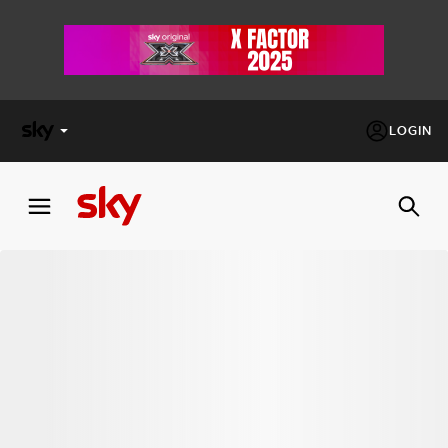
LOGIN
X
FACTOR
MASTERCHEF
PECHINO
EXPRESS
Cos’altro vedere:
PROGRAMMI SKY
Un mondo di offerte:
SKY.IT
NOW