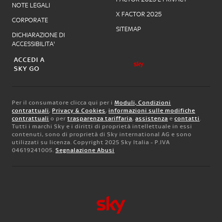
NOTE LEGALI
X FACTOR 2025
CORPORATE
SITEMAP
DICHIARAZIONE DI
ACCESSIBILITA'
ACCEDI A
SKY GO
Per il consumatore clicca qui per i
Moduli, Condizioni
contrattuali
,
Privacy & Cookies
,
informazioni sulle modifiche
contrattuali
o per
trasparenza tariffaria
,
assistenza
e
contatti
.
Tutti i marchi Sky e i diritti di proprietà intellettuale in essi
contenuti, sono di proprietà di Sky international AG e sono
utilizzati su licenza. Copyright 2025 Sky Italia - P.IVA
04619241005.
Segnalazione Abusi