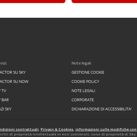
vizi:
Note legali:
FACTOR SU SKY
GESTIONE COOKIE
FACTOR SU NOW
COOKIE POLICY
Y TV
NOTE LEGALI
Y BAR
CORPORATE
ZI SKY
DICHIARAZIONE DI ACCESSIBILITA'
ndizioni contrattuali
,
Privacy & Cookies
,
informazioni sulle modifiche con
 diritti di proprietà intellettuale in essi contenuti, sono di proprietà di Sk