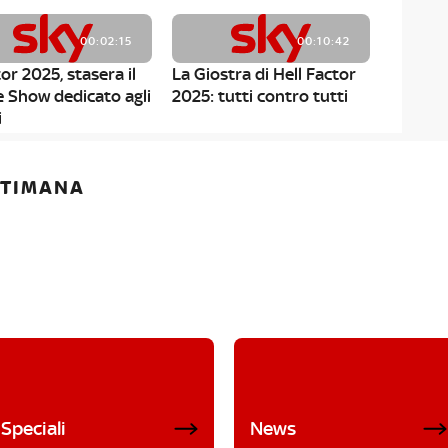
00:02:15
00:10:42
or 2025, stasera il
La Giostra di Hell Factor
e Show dedicato agli
2025: tutti contro tutti
i
ETTIMANA
Speciali
News