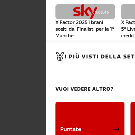
00:08:46
X Factor 2025 i brani
X Fact
scelti dai Finalisti per la 1°
5° Liv
Manche
inedit
00:01:11
I PIÙ VISTI DELLA S
X Factor 2025, da stasera
al via i nuovi Bootcamp!
VUOI VEDERE ALTRO?
Puntate