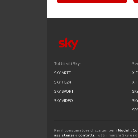
Tutti i siti Sky:
Ser
SKY ARTE
X 
SKY TG24
X 
SKY SPORT
SK
SKY VIDEO
SK
SPA
Per il consumatore clicca qui per i
Moduli, Co
assistenza
e
contatti
. Tutti i marchi Sky e i