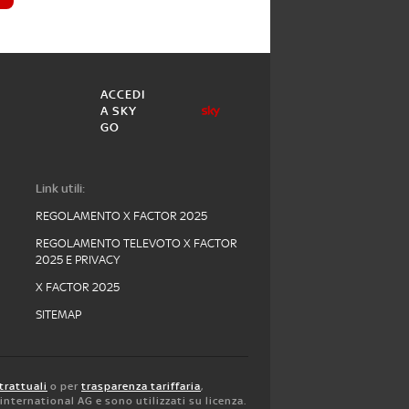
ACCEDI
A SKY
GO
Link utili:
REGOLAMENTO X FACTOR 2025
REGOLAMENTO TELEVOTO X FACTOR
2025 E PRIVACY
X FACTOR 2025
SITEMAP
trattuali
o per
trasparenza tariffaria
,
y international AG e sono utilizzati su licenza.