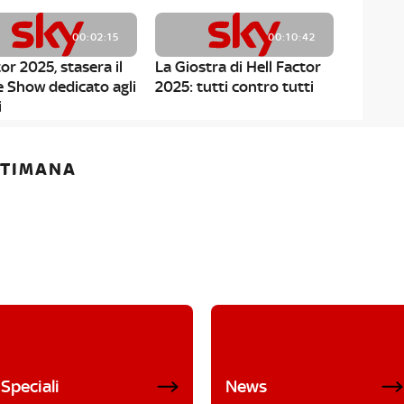
00:02:15
00:10:42
or 2025, stasera il
La Giostra di Hell Factor
e Show dedicato agli
2025: tutti contro tutti
i
ETTIMANA
Speciali
News