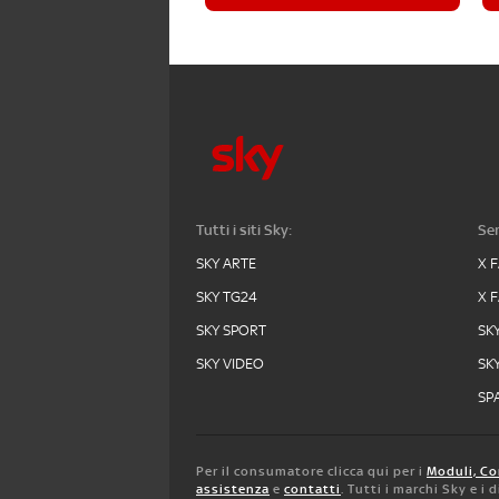
Tutti i siti Sky:
Ser
SKY ARTE
X 
SKY TG24
X 
SKY SPORT
SK
SKY VIDEO
SK
SPA
Per il consumatore clicca qui per i
Moduli, Co
assistenza
e
contatti
. Tutti i marchi Sky e i