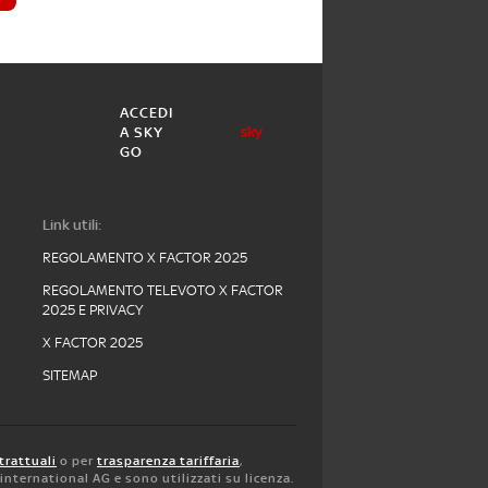
ACCEDI
A SKY
GO
Link utili:
REGOLAMENTO X FACTOR 2025
REGOLAMENTO TELEVOTO X FACTOR
2025 E PRIVACY
X FACTOR 2025
SITEMAP
trattuali
o per
trasparenza tariffaria
,
y international AG e sono utilizzati su licenza.