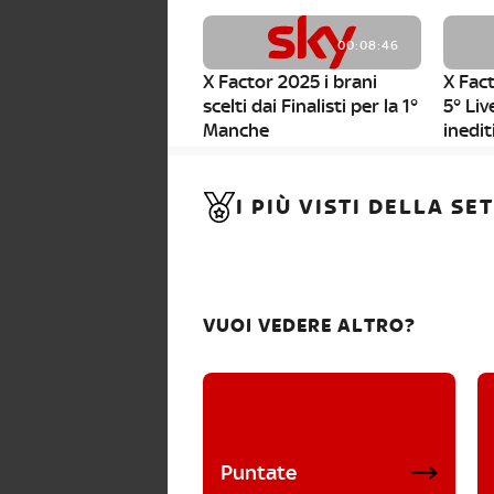
00:08:46
X Factor 2025 i brani
X Fact
scelti dai Finalisti per la 1°
5° Liv
Manche
inedit
00:01:11
I PIÙ VISTI DELLA S
X Factor 2025, da stasera
al via i nuovi Bootcamp!
VUOI VEDERE ALTRO?
Puntate