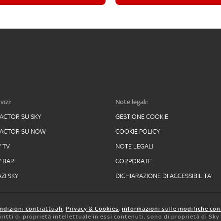
vizi:
Note legali:
FACTOR SU SKY
GESTIONE COOKIE
FACTOR SU NOW
COOKIE POLICY
Y TV
NOTE LEGALI
Y BAR
CORPORATE
ZI SKY
DICHIARAZIONE DI ACCESSIBILITA'
ndizioni contrattuali
,
Privacy & Cookies
,
informazioni sulle modifiche con
 diritti di proprietà intellettuale in essi contenuti, sono di proprietà di Sk