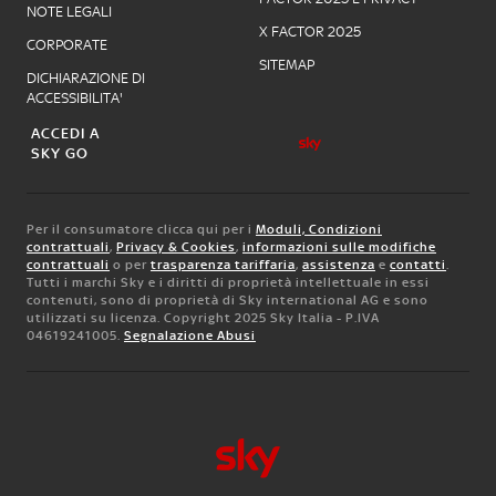
NOTE LEGALI
X FACTOR 2025
CORPORATE
SITEMAP
DICHIARAZIONE DI
ACCESSIBILITA'
ACCEDI A
SKY GO
Per il consumatore clicca qui per i
Moduli, Condizioni
contrattuali
,
Privacy & Cookies
,
informazioni sulle modifiche
contrattuali
o per
trasparenza tariffaria
,
assistenza
e
contatti
.
Tutti i marchi Sky e i diritti di proprietà intellettuale in essi
contenuti, sono di proprietà di Sky international AG e sono
utilizzati su licenza. Copyright 2025 Sky Italia - P.IVA
04619241005.
Segnalazione Abusi