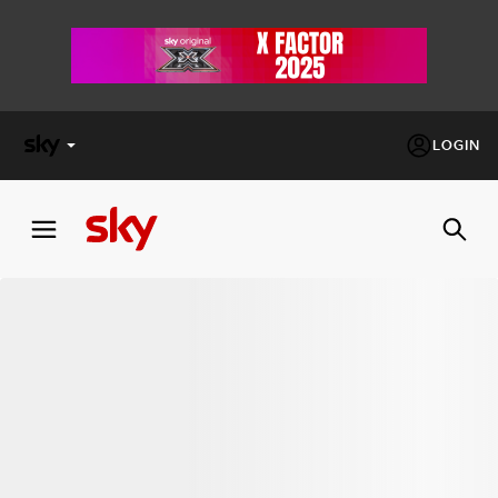
LOGIN
X
FACTOR
MASTERCHEF
PECHINO
EXPRESS
Cos’altro vedere:
PROGRAMMI SKY
Un mondo di offerte:
SKY.IT
NOW