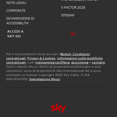
NOTE LEGALI
X FACTOR 2025
CORPORATE
SITEMAP
DICHIARAZIONE DI
ACCESSIBILITA'
ACCEDI A
SKY GO
Per il consumatore clicca qui per i
Moduli, Condizioni
contrattuali
,
Privacy & Cookies
,
informazioni sulle modifiche
contrattuali
o per
trasparenza tariffaria
,
assistenza
e
contatti
.
Tutti i marchi Sky e i diritti di proprietà intellettuale in essi
contenuti, sono di proprietà di Sky international AG e sono
utilizzati su licenza. Copyright 2025 Sky Italia - P.IVA
04619241005.
Segnalazione Abusi