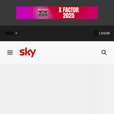
LOGIN
X
FACTOR
MASTERCHEF
PECHINO
EXPRESS
Cos’altro vedere:
PROGRAMMI SKY
Un mondo di offerte:
SKY.IT
NOW