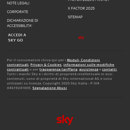
NOTE LEGALI
X FACTOR 2025
CORPORATE
SITEMAP
DICHIARAZIONE DI
ACCESSIBILITA'
ACCEDI A
SKY GO
Per il consumatore clicca qui per i
Moduli, Condizioni
contrattuali
,
Privacy & Cookies
,
informazioni sulle modifiche
contrattuali
o per
trasparenza tariffaria
,
assistenza
e
contatti
.
Tutti i marchi Sky e i diritti di proprietà intellettuale in essi
contenuti, sono di proprietà di Sky international AG e sono
utilizzati su licenza. Copyright 2025 Sky Italia - P.IVA
04619241005.
Segnalazione Abusi