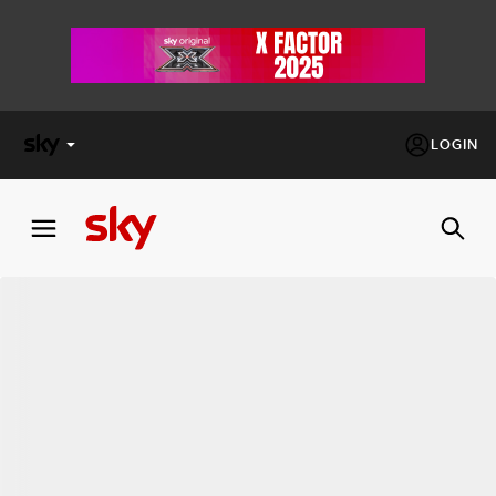
LOGIN
X
FACTOR
MASTERCHEF
PECHINO
EXPRESS
Cos’altro vedere:
PROGRAMMI SKY
Un mondo di offerte:
SKY.IT
NOW