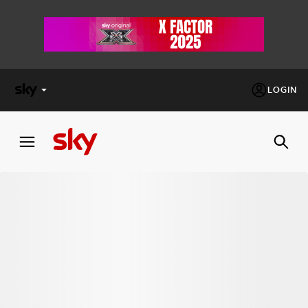
LOGIN
X
FACTOR
MASTERCHEF
PECHINO
EXPRESS
Cos’altro vedere:
PROGRAMMI SKY
Un mondo di offerte:
SKY.IT
NOW