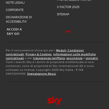
NOTE LEGALI
X FACTOR 2025
CORPORATE
SITEMAP
DICHIARAZIONE DI
ACCESSIBILITA'
ACCEDI A
SKY GO
Per il consumatore clicca qui per i
Moduli, Condizioni
contrattuali
,
Privacy & Cookies
,
informazioni sulle modifiche
contrattuali
o per
trasparenza tariffaria
,
assistenza
e
contatti
.
Tutti i marchi Sky e i diritti di proprietà intellettuale in essi
contenuti, sono di proprietà di Sky international AG e sono
utilizzati su licenza. Copyright 2025 Sky Italia - P.IVA
04619241005.
Segnalazione Abusi