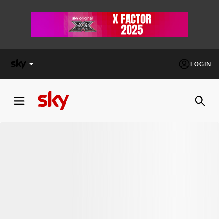
LOGIN
X
FACTOR
MASTERCHEF
PECHINO
EXPRESS
Cos’altro vedere:
PROGRAMMI SKY
Un mondo di offerte:
SKY.IT
NOW