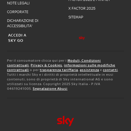
NOTE LEGALI
X FACTOR 2025
CORPORATE
SITEMAP
DICHIARAZIONE DI
ACCESSIBILITA'
ACCEDI A
SKY GO
Per il consumatore clicca qui per i
Moduli, Condizioni
contrattuali
,
Privacy & Cookies
,
informazioni sulle modifiche
contrattuali
o per
trasparenza tariffaria
,
assistenza
e
contatti
.
Tutti i marchi Sky e i diritti di proprietà intellettuale in essi
contenuti, sono di proprietà di Sky international AG e sono
utilizzati su licenza. Copyright 2025 Sky Italia - P.IVA
04619241005.
Segnalazione Abusi