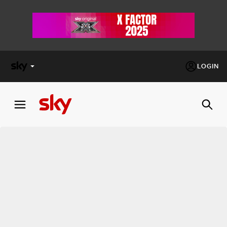
LOGIN
X
FACTOR
MASTERCHEF
PECHINO
EXPRESS
Cos’altro vedere:
PROGRAMMI SKY
Un mondo di offerte:
SKY.IT
NOW