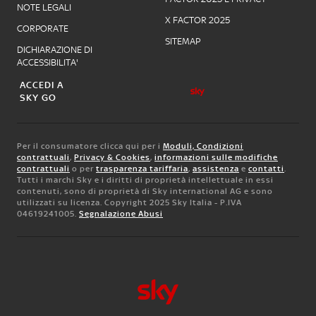
NOTE LEGALI
X FACTOR 2025
CORPORATE
SITEMAP
DICHIARAZIONE DI
ACCESSIBILITA'
ACCEDI A
SKY GO
Per il consumatore clicca qui per i
Moduli, Condizioni
contrattuali
,
Privacy & Cookies
,
informazioni sulle modifiche
contrattuali
o per
trasparenza tariffaria
,
assistenza
e
contatti
.
Tutti i marchi Sky e i diritti di proprietà intellettuale in essi
contenuti, sono di proprietà di Sky international AG e sono
utilizzati su licenza. Copyright 2025 Sky Italia - P.IVA
04619241005.
Segnalazione Abusi