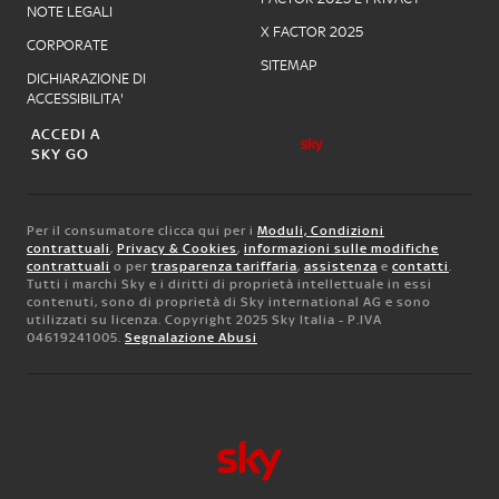
NOTE LEGALI
X FACTOR 2025
CORPORATE
SITEMAP
DICHIARAZIONE DI
ACCESSIBILITA'
ACCEDI A
SKY GO
Per il consumatore clicca qui per i
Moduli, Condizioni
contrattuali
,
Privacy & Cookies
,
informazioni sulle modifiche
contrattuali
o per
trasparenza tariffaria
,
assistenza
e
contatti
.
Tutti i marchi Sky e i diritti di proprietà intellettuale in essi
contenuti, sono di proprietà di Sky international AG e sono
utilizzati su licenza. Copyright 2025 Sky Italia - P.IVA
04619241005.
Segnalazione Abusi