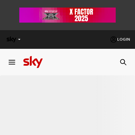
LOGIN
X
FACTOR
MASTERCHEF
PECHINO
EXPRESS
Cos’altro vedere:
PROGRAMMI SKY
Un mondo di offerte:
SKY.IT
NOW