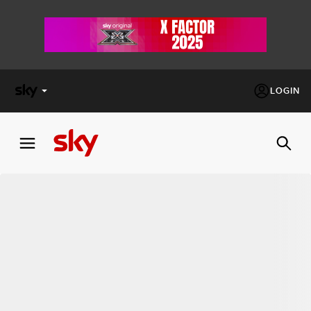
LOGIN
X
FACTOR
MASTERCHEF
PECHINO
EXPRESS
Cos’altro vedere:
PROGRAMMI SKY
Un mondo di offerte:
SKY.IT
NOW