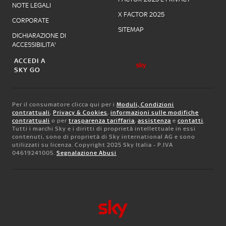
NOTE LEGALI
X FACTOR 2025
CORPORATE
SITEMAP
DICHIARAZIONE DI
ACCESSIBILITA'
ACCEDI A
SKY GO
Per il consumatore clicca qui per i
Moduli, Condizioni
contrattuali
,
Privacy & Cookies
,
informazioni sulle modifiche
contrattuali
o per
trasparenza tariffaria
,
assistenza
e
contatti
.
Tutti i marchi Sky e i diritti di proprietà intellettuale in essi
contenuti, sono di proprietà di Sky international AG e sono
utilizzati su licenza. Copyright 2025 Sky Italia - P.IVA
04619241005.
Segnalazione Abusi