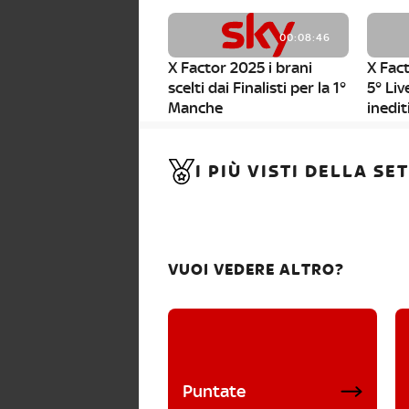
00:08:46
X Factor 2025 i brani
X Fact
scelti dai Finalisti per la 1°
5° Liv
Manche
inedit
00:01:11
I PIÙ VISTI DELLA S
X Factor 2025, da stasera
al via i nuovi Bootcamp!
VUOI VEDERE ALTRO?
Puntate