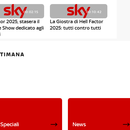
00:02:15
00:10:42
or 2025, stasera il
La Giostra di Hell Factor
e Show dedicato agli
2025: tutti contro tutti
i
ETTIMANA
Speciali
News