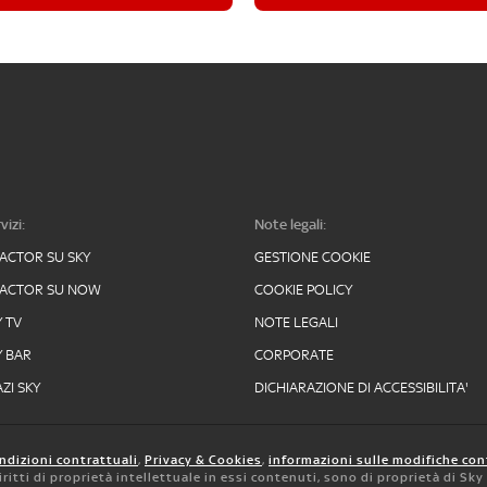
vizi:
Note legali:
FACTOR SU SKY
GESTIONE COOKIE
FACTOR SU NOW
COOKIE POLICY
Y TV
NOTE LEGALI
Y BAR
CORPORATE
ZI SKY
DICHIARAZIONE DI ACCESSIBILITA'
ndizioni contrattuali
,
Privacy & Cookies
,
informazioni sulle modifiche con
 diritti di proprietà intellettuale in essi contenuti, sono di proprietà di Sk