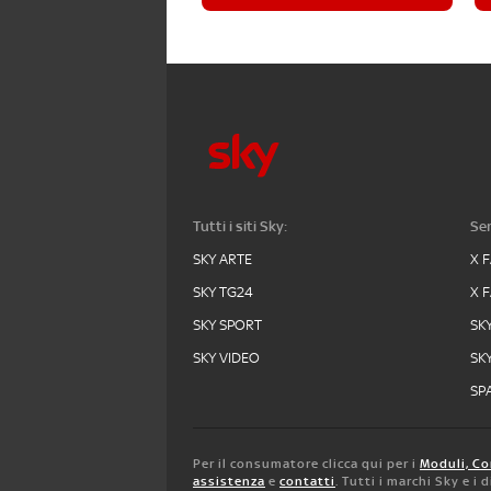
Tutti i siti Sky:
Ser
SKY ARTE
X 
SKY TG24
X 
SKY SPORT
SK
SKY VIDEO
SK
SPA
Per il consumatore clicca qui per i
Moduli, Co
assistenza
e
contatti
. Tutti i marchi Sky e i