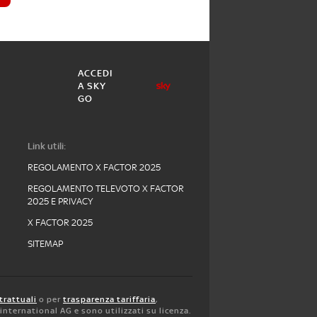
ACCEDI
A SKY
GO
Link utili:
REGOLAMENTO X FACTOR 2025
REGOLAMENTO TELEVOTO X FACTOR
2025 E PRIVACY
X FACTOR 2025
SITEMAP
trattuali
o per
trasparenza tariffaria
,
y international AG e sono utilizzati su licenza.