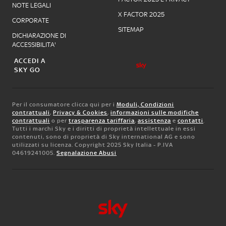
NOTE LEGALI
X FACTOR 2025
CORPORATE
SITEMAP
DICHIARAZIONE DI
ACCESSIBILITA'
ACCEDI A
SKY GO
Per il consumatore clicca qui per i
Moduli, Condizioni
contrattuali
,
Privacy & Cookies
,
informazioni sulle modifiche
contrattuali
o per
trasparenza tariffaria
,
assistenza
e
contatti
.
Tutti i marchi Sky e i diritti di proprietà intellettuale in essi
contenuti, sono di proprietà di Sky international AG e sono
utilizzati su licenza. Copyright 2025 Sky Italia - P.IVA
04619241005.
Segnalazione Abusi