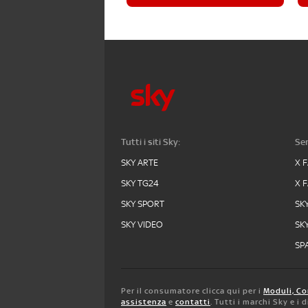
Tutti i siti Sky:
Ser
SKY ARTE
X 
SKY TG24
X 
SKY SPORT
SK
SKY VIDEO
SK
SPA
Per il consumatore clicca qui per i
Moduli, Co
assistenza
e
contatti
. Tutti i marchi Sky e i