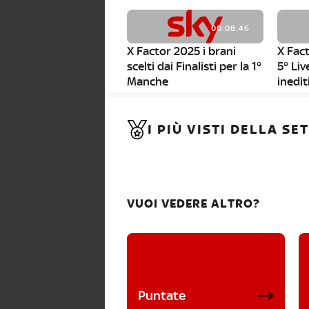
00:08:46
X Factor 2025 i brani
X Fact
scelti dai Finalisti per la 1°
5° Liv
Manche
inedit
00:01:11
I PIÙ VISTI DELLA S
X Factor 2025, da stasera
al via i nuovi Bootcamp!
VUOI VEDERE ALTRO?
Puntate