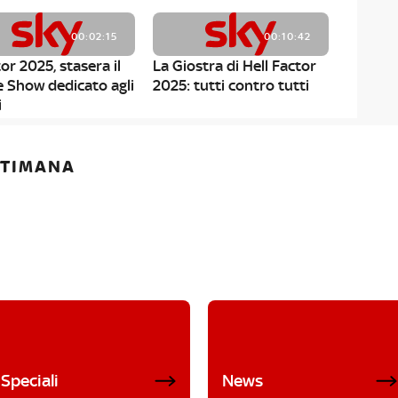
00:02:15
00:10:42
or 2025, stasera il
La Giostra di Hell Factor
e Show dedicato agli
2025: tutti contro tutti
i
ETTIMANA
Speciali
News