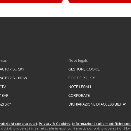
vizi:
Note legali:
FACTOR SU SKY
GESTIONE COOKIE
FACTOR SU NOW
COOKIE POLICY
Y TV
NOTE LEGALI
Y BAR
CORPORATE
ZI SKY
DICHIARAZIONE DI ACCESSIBILITA'
ndizioni contrattuali
,
Privacy & Cookies
,
informazioni sulle modifiche con
 diritti di proprietà intellettuale in essi contenuti, sono di proprietà di Sk