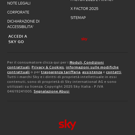
NOTE LEGALI
X FACTOR 2025
CORPORATE
SITEMAP
DICHIARAZIONE DI
ACCESSIBILITA'
ACCEDI A
SKY GO
Per il consumatore clicca qui per i
Moduli, Condizioni
contrattuali
,
Privacy & Cookies
,
informazioni sulle modifiche
contrattuali
o per
trasparenza tariffaria
,
assistenza
e
contatti
.
Tutti i marchi Sky e i diritti di proprietà intellettuale in essi
contenuti, sono di proprietà di Sky international AG e sono
utilizzati su licenza. Copyright 2025 Sky Italia - P.IVA
04619241005.
Segnalazione Abusi