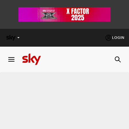
LOGIN
X
FACTOR
MASTERCHEF
PECHINO
EXPRESS
Cos’altro vedere:
PROGRAMMI SKY
Un mondo di offerte:
SKY.IT
NOW