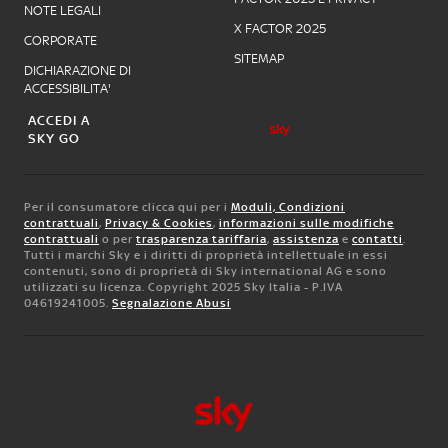
NOTE LEGALI
X FACTOR 2025
CORPORATE
SITEMAP
DICHIARAZIONE DI
ACCESSIBILITA'
ACCEDI A
SKY GO
Per il consumatore clicca qui per i
Moduli, Condizioni
contrattuali
,
Privacy & Cookies
,
informazioni sulle modifiche
contrattuali
o per
trasparenza tariffaria
,
assistenza
e
contatti
.
Tutti i marchi Sky e i diritti di proprietà intellettuale in essi
contenuti, sono di proprietà di Sky international AG e sono
utilizzati su licenza. Copyright 2025 Sky Italia - P.IVA
04619241005.
Segnalazione Abusi