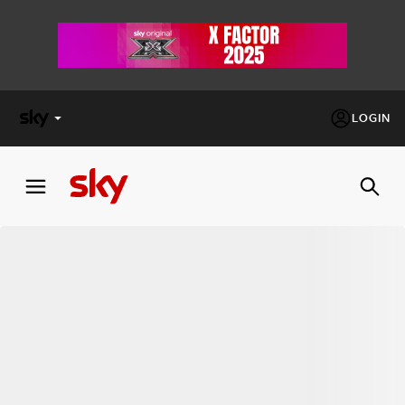
LOGIN
X
FACTOR
MASTERCHEF
PECHINO
EXPRESS
Cos’altro vedere:
PROGRAMMI SKY
Un mondo di offerte:
SKY.IT
NOW