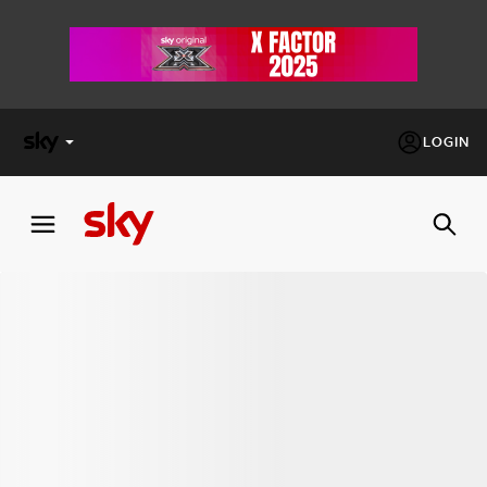
LOGIN
X
FACTOR
MASTERCHEF
PECHINO
EXPRESS
Cos’altro vedere:
PROGRAMMI SKY
Un mondo di offerte:
SKY.IT
NOW