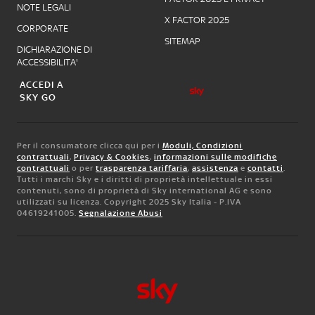
NOTE LEGALI
X FACTOR 2025
CORPORATE
SITEMAP
DICHIARAZIONE DI
ACCESSIBILITA'
ACCEDI A
SKY GO
Per il consumatore clicca qui per i
Moduli, Condizioni
contrattuali
,
Privacy & Cookies
,
informazioni sulle modifiche
contrattuali
o per
trasparenza tariffaria
,
assistenza
e
contatti
.
Tutti i marchi Sky e i diritti di proprietà intellettuale in essi
contenuti, sono di proprietà di Sky international AG e sono
utilizzati su licenza. Copyright 2025 Sky Italia - P.IVA
04619241005.
Segnalazione Abusi