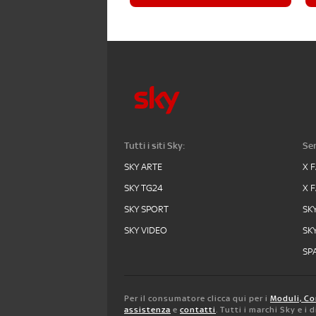
Tutti i siti Sky:
Ser
SKY ARTE
X 
SKY TG24
X 
SKY SPORT
SK
SKY VIDEO
SK
SPA
Per il consumatore clicca qui per i
Moduli, Co
assistenza
e
contatti
. Tutti i marchi Sky e i