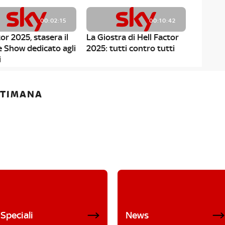
00:02:15
00:10:42
or 2025, stasera il
La Giostra di Hell Factor
e Show dedicato agli
2025: tutti contro tutti
i
ETTIMANA
Speciali
News