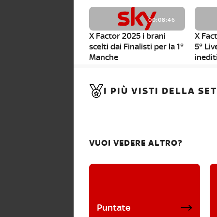
00:08:46
X Factor 2025 i brani
X Fact
scelti dai Finalisti per la 1°
5° Liv
Manche
inedit
00:01:11
I PIÙ VISTI DELLA S
X Factor 2025, da stasera
al via i nuovi Bootcamp!
VUOI VEDERE ALTRO?
Puntate