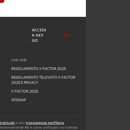
ACCEDI
A SKY
GO
Link utili:
REGOLAMENTO X FACTOR 2025
REGOLAMENTO TELEVOTO X FACTOR
2025 E PRIVACY
X FACTOR 2025
SITEMAP
trattuali
o per
trasparenza tariffaria
,
y international AG e sono utilizzati su licenza.