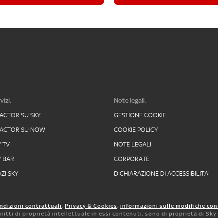
vizi:
Note legali:
FACTOR SU SKY
GESTIONE COOKIE
FACTOR SU NOW
COOKIE POLICY
Y TV
NOTE LEGALI
Y BAR
CORPORATE
ZI SKY
DICHIARAZIONE DI ACCESSIBILITA'
ndizioni contrattuali
,
Privacy & Cookies
,
informazioni sulle modifiche con
 diritti di proprietà intellettuale in essi contenuti, sono di proprietà di Sk