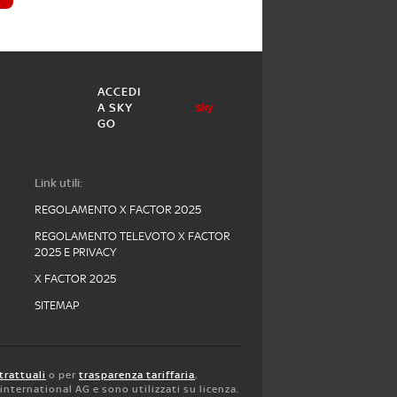
ACCEDI
A SKY
GO
Link utili:
REGOLAMENTO X FACTOR 2025
REGOLAMENTO TELEVOTO X FACTOR
2025 E PRIVACY
X FACTOR 2025
SITEMAP
trattuali
o per
trasparenza tariffaria
,
y international AG e sono utilizzati su licenza.