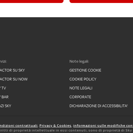
vizi:
Note legali:
FACTOR SU SKY
GESTIONE COOKIE
FACTOR SU NOW
COOKIE POLICY
Y TV
NOTE LEGALI
Y BAR
CORPORATE
ZI SKY
DICHIARAZIONE DI ACCESSIBILITA'
ndizioni contrattuali
,
Privacy & Cookies
,
informazioni sulle modifiche con
 diritti di proprietà intellettuale in essi contenuti, sono di proprietà di Sk