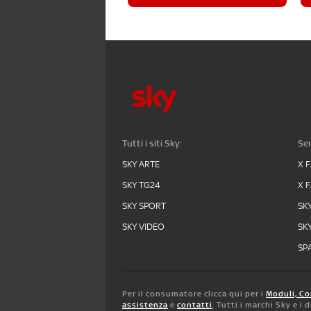
Tutti i siti Sky:
Ser
SKY ARTE
X 
SKY TG24
X 
SKY SPORT
SK
SKY VIDEO
SK
SPA
Per il consumatore clicca qui per i
Moduli, Co
assistenza
e
contatti
. Tutti i marchi Sky e i