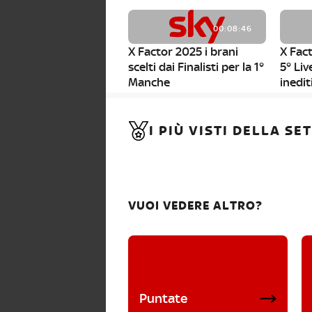
00:08:46
X Factor 2025 i brani
X Fact
scelti dai Finalisti per la 1°
5° Liv
Manche
inedit
00:01:11
I PIÙ VISTI DELLA S
X Factor 2025, da stasera
al via i nuovi Bootcamp!
VUOI VEDERE ALTRO?
Puntate