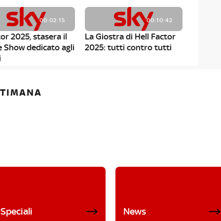
00:02:15
00:10:42
or 2025, stasera il
La Giostra di Hell Factor
e Show dedicato agli
2025: tutti contro tutti
i
ETTIMANA
Speciali
News