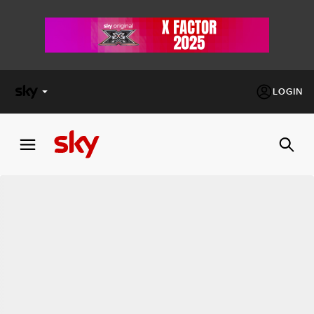
LOGIN
X
FACTOR
MASTERCHEF
PECHINO
EXPRESS
Cos’altro vedere:
PROGRAMMI SKY
Un mondo di offerte:
SKY.IT
NOW