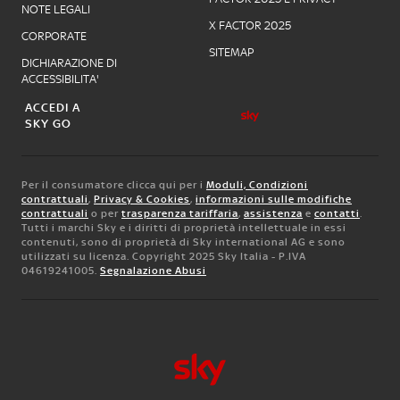
NOTE LEGALI
X FACTOR 2025
CORPORATE
SITEMAP
DICHIARAZIONE DI
ACCESSIBILITA'
ACCEDI A
SKY GO
Per il consumatore clicca qui per i
Moduli, Condizioni
contrattuali
,
Privacy & Cookies
,
informazioni sulle modifiche
contrattuali
o per
trasparenza tariffaria
,
assistenza
e
contatti
.
Tutti i marchi Sky e i diritti di proprietà intellettuale in essi
contenuti, sono di proprietà di Sky international AG e sono
utilizzati su licenza. Copyright 2025 Sky Italia - P.IVA
04619241005.
Segnalazione Abusi