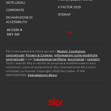
NOTE LEGALI
X FACTOR 2025
CORPORATE
SITEMAP
DICHIARAZIONE DI
ACCESSIBILITA'
ACCEDI A
SKY GO
Per il consumatore clicca qui per i
Moduli, Condizioni
contrattuali
,
Privacy & Cookies
,
informazioni sulle modifiche
contrattuali
o per
trasparenza tariffaria
,
assistenza
e
contatti
.
Tutti i marchi Sky e i diritti di proprietà intellettuale in essi
contenuti, sono di proprietà di Sky international AG e sono
utilizzati su licenza. Copyright 2025 Sky Italia - P.IVA
04619241005.
Segnalazione Abusi