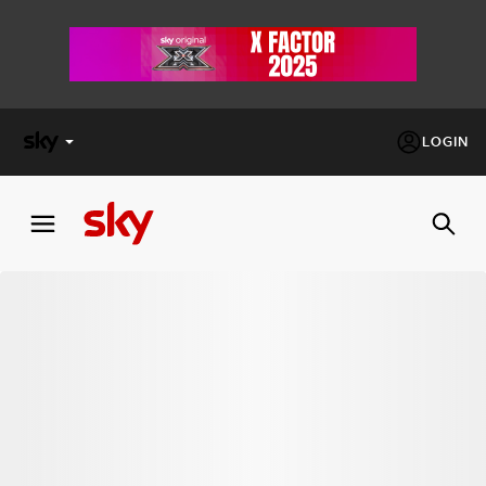
LOGIN
X
FACTOR
MASTERCHEF
PECHINO
EXPRESS
Cos’altro vedere:
PROGRAMMI SKY
Un mondo di offerte:
SKY.IT
NOW