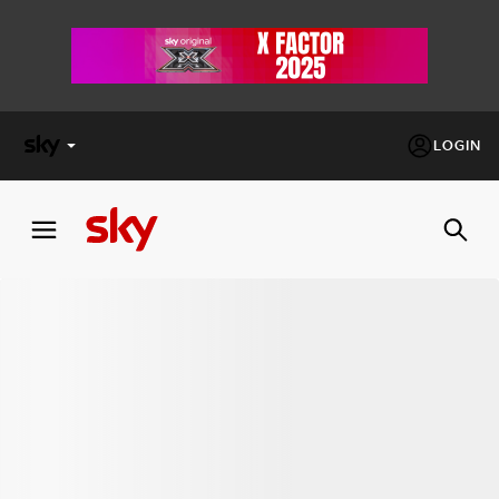
LOGIN
X
FACTOR
MASTERCHEF
PECHINO
EXPRESS
Cos’altro vedere:
PROGRAMMI SKY
Un mondo di offerte:
SKY.IT
NOW