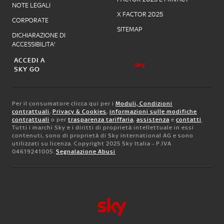
NOTE LEGALI
X FACTOR 2025
CORPORATE
SITEMAP
DICHIARAZIONE DI
ACCESSIBILITA'
ACCEDI A
SKY GO
Per il consumatore clicca qui per i
Moduli, Condizioni
contrattuali
,
Privacy & Cookies
,
informazioni sulle modifiche
contrattuali
o per
trasparenza tariffaria
,
assistenza
e
contatti
.
Tutti i marchi Sky e i diritti di proprietà intellettuale in essi
contenuti, sono di proprietà di Sky international AG e sono
utilizzati su licenza. Copyright 2025 Sky Italia - P.IVA
04619241005.
Segnalazione Abusi