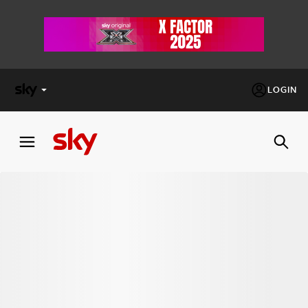
LOGIN
X
FACTOR
MASTERCHEF
PECHINO
EXPRESS
Cos’altro vedere:
PROGRAMMI SKY
Un mondo di offerte:
SKY.IT
NOW