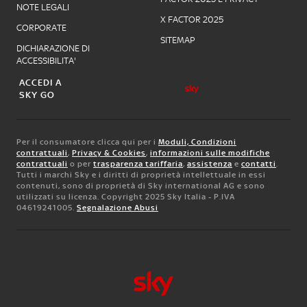
NOTE LEGALI
X FACTOR 2025
CORPORATE
SITEMAP
DICHIARAZIONE DI
ACCESSIBILITA'
ACCEDI A
SKY GO
Per il consumatore clicca qui per i
Moduli, Condizioni
contrattuali
,
Privacy & Cookies
,
informazioni sulle modifiche
contrattuali
o per
trasparenza tariffaria
,
assistenza
e
contatti
.
Tutti i marchi Sky e i diritti di proprietà intellettuale in essi
contenuti, sono di proprietà di Sky international AG e sono
utilizzati su licenza. Copyright 2025 Sky Italia - P.IVA
04619241005.
Segnalazione Abusi