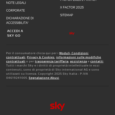
NOTE LEGALI
X FACTOR 2025
CORPORATE
SITEMAP
DICHIARAZIONE DI
ACCESSIBILITA'
ACCEDI A
SKY GO
Per il consumatore clicca qui per i
Moduli, Condizioni
contrattuali
,
Privacy & Cookies
,
informazioni sulle modifiche
contrattuali
o per
trasparenza tariffaria
,
assistenza
e
contatti
.
Tutti i marchi Sky e i diritti di proprietà intellettuale in essi
contenuti, sono di proprietà di Sky international AG e sono
utilizzati su licenza. Copyright 2025 Sky Italia - P.IVA
04619241005.
Segnalazione Abusi