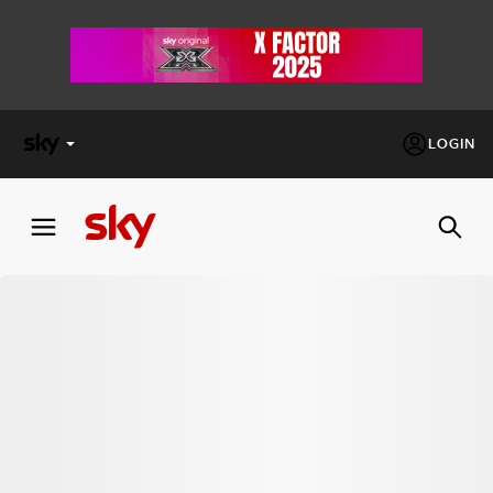
LOGIN
X
FACTOR
MASTERCHEF
PECHINO
EXPRESS
Cos’altro vedere:
PROGRAMMI SKY
Un mondo di offerte:
SKY.IT
NOW