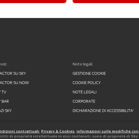
vizi:
Note legali:
FACTOR SU SKY
GESTIONE COOKIE
FACTOR SU NOW
COOKIE POLICY
Y TV
NOTE LEGALI
Y BAR
CORPORATE
ZI SKY
DICHIARAZIONE DI ACCESSIBILITA'
ndizioni contrattuali
,
Privacy & Cookies
,
informazioni sulle modifiche con
 diritti di proprietà intellettuale in essi contenuti, sono di proprietà di Sk