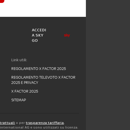
ACCEDI
A SKY
GO
Link utili:
REGOLAMENTO X FACTOR 2025
REGOLAMENTO TELEVOTO X FACTOR
2025 E PRIVACY
X FACTOR 2025
SITEMAP
trattuali
o per
trasparenza tariffaria
,
y international AG e sono utilizzati su licenza.