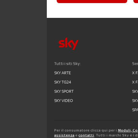
Tutti i siti Sky:
Ser
SKY ARTE
X 
SKY TG24
X 
SKY SPORT
SK
SKY VIDEO
SK
SPA
Per il consumatore clicca qui per i
Moduli, Co
assistenza
e
contatti
. Tutti i marchi Sky e i