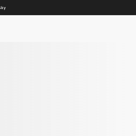
Sky
Cos’altro vedere:
Un mondo di offerte:
PROGRAMMI SKY
SKY.IT
NOW
PECHINO EXPRESS