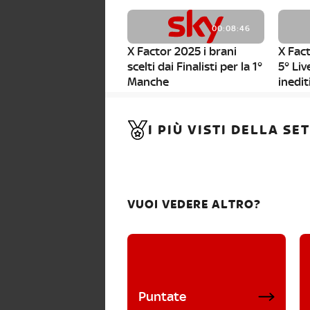
00:08:46
X Factor 2025 i brani
X Fact
scelti dai Finalisti per la 1°
5° Liv
Manche
inedit
00:01:11
I PIÙ VISTI DELLA S
X Factor 2025, da stasera
al via i nuovi Bootcamp!
VUOI VEDERE ALTRO?
Puntate