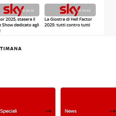
00:02:15
00:10:42
or 2025, stasera il
La Giostra di Hell Factor
e Show dedicato agli
2025: tutti contro tutti
i
ETTIMANA
Speciali
News