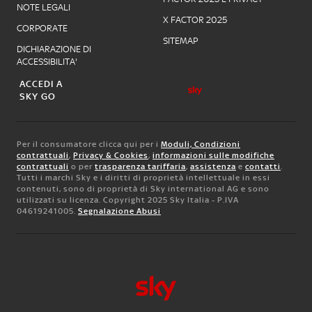
NOTE LEGALI
X FACTOR 2025
CORPORATE
SITEMAP
DICHIARAZIONE DI
ACCESSIBILITA'
ACCEDI A
SKY GO
Per il consumatore clicca qui per i
Moduli, Condizioni
contrattuali
,
Privacy & Cookies
,
informazioni sulle modifiche
contrattuali
o per
trasparenza tariffaria
,
assistenza
e
contatti
.
Tutti i marchi Sky e i diritti di proprietà intellettuale in essi
contenuti, sono di proprietà di Sky international AG e sono
utilizzati su licenza. Copyright 2025 Sky Italia - P.IVA
04619241005.
Segnalazione Abusi