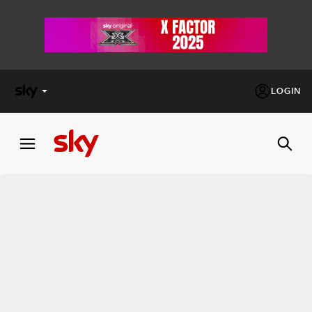
LOGIN
X
FACTOR
MASTERCHEF
PECHINO
EXPRESS
Cos’altro vedere:
PROGRAMMI SKY
Un mondo di offerte:
SKY.IT
NOW