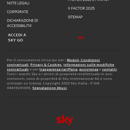
NOTE LEGALI
X FACTOR 2025
CORPORATE
SITEMAP
DICHIARAZIONE DI
ACCESSIBILITA'
ACCEDI A
SKY GO
Per il consumatore clicca qui per i
Moduli, Condizioni
contrattuali
,
Privacy & Cookies
,
informazioni sulle modifiche
contrattuali
o per
trasparenza tariffaria
,
assistenza
e
contatti
.
Tutti i marchi Sky e i diritti di proprietà intellettuale in essi
contenuti, sono di proprietà di Sky international AG e sono
utilizzati su licenza. Copyright 2025 Sky Italia - P.IVA
04619241005.
Segnalazione Abusi