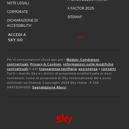
NOTE LEGALI
X FACTOR 2025
CORPORATE
SITEMAP
DICHIARAZIONE DI
ACCESSIBILITA'
ACCEDI A
SKY GO
Per il consumatore clicca qui per i
Moduli, Condizioni
contrattuali
,
Privacy & Cookies
,
informazioni sulle modifiche
contrattuali
o per
trasparenza tariffaria
,
assistenza
e
contatti
.
Tutti i marchi Sky e i diritti di proprietà intellettuale in essi
contenuti, sono di proprietà di Sky international AG e sono
utilizzati su licenza. Copyright 2025 Sky Italia - P.IVA
04619241005.
Segnalazione Abusi