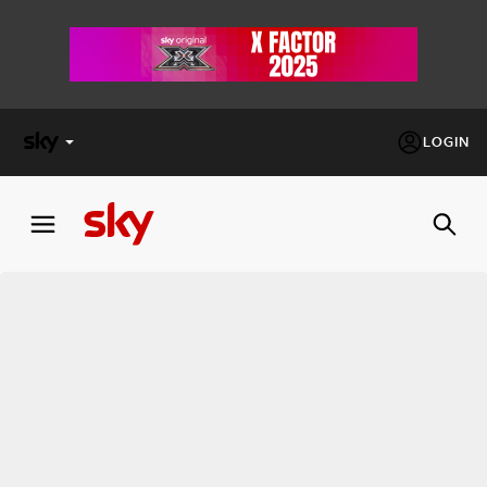
LOGIN
X
FACTOR
MASTERCHEF
PECHINO
EXPRESS
Cos’altro vedere:
PROGRAMMI SKY
Un mondo di offerte:
SKY.IT
NOW