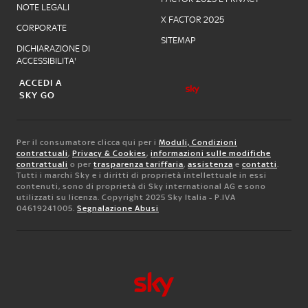
NOTE LEGALI
X FACTOR 2025
CORPORATE
SITEMAP
DICHIARAZIONE DI
ACCESSIBILITA'
ACCEDI A
SKY GO
Per il consumatore clicca qui per i
Moduli, Condizioni
contrattuali
,
Privacy & Cookies
,
informazioni sulle modifiche
contrattuali
o per
trasparenza tariffaria
,
assistenza
e
contatti
.
Tutti i marchi Sky e i diritti di proprietà intellettuale in essi
contenuti, sono di proprietà di Sky international AG e sono
utilizzati su licenza. Copyright 2025 Sky Italia - P.IVA
04619241005.
Segnalazione Abusi