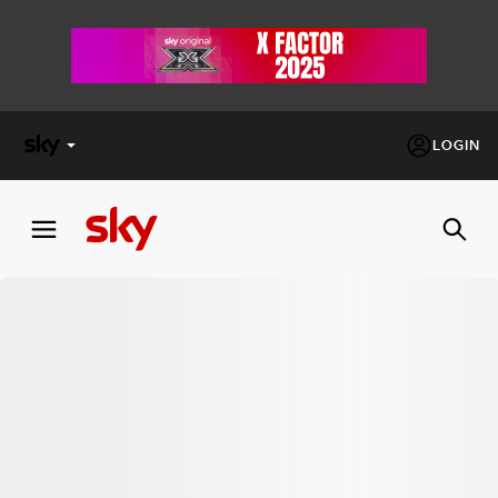
LOGIN
X
FACTOR
MASTERCHEF
PECHINO
EXPRESS
Cos’altro vedere:
PROGRAMMI SKY
Un mondo di offerte:
SKY.IT
NOW