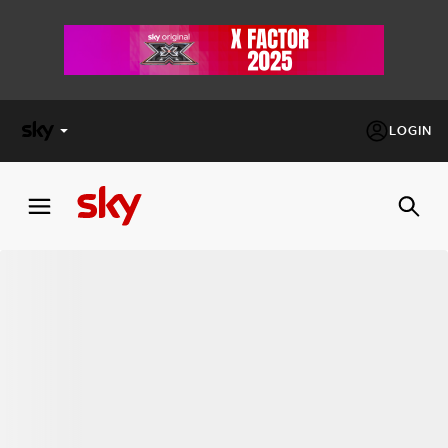
LOGIN
X
FACTOR
MASTERCHEF
PECHINO
EXPRESS
Cos’altro vedere:
PROGRAMMI SKY
Un mondo di offerte:
SKY.IT
NOW