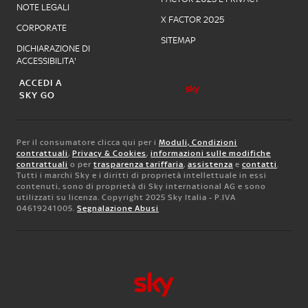
NOTE LEGALI
X FACTOR 2025
CORPORATE
SITEMAP
DICHIARAZIONE DI
ACCESSIBILITA'
ACCEDI A
SKY GO
Per il consumatore clicca qui per i
Moduli, Condizioni
contrattuali
,
Privacy & Cookies
,
informazioni sulle modifiche
contrattuali
o per
trasparenza tariffaria
,
assistenza
e
contatti
.
Tutti i marchi Sky e i diritti di proprietà intellettuale in essi
contenuti, sono di proprietà di Sky international AG e sono
utilizzati su licenza. Copyright 2025 Sky Italia - P.IVA
04619241005.
Segnalazione Abusi