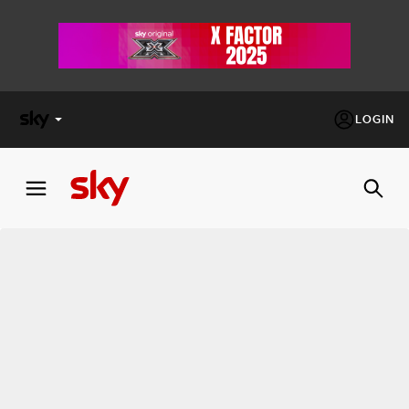
LOGIN
X
FACTOR
MASTERCHEF
PECHINO
EXPRESS
Cos’altro vedere:
PROGRAMMI SKY
Un mondo di offerte:
SKY.IT
NOW