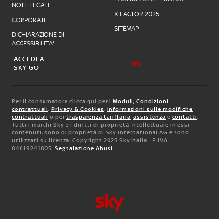
NOTE LEGALI
X FACTOR 2025
CORPORATE
SITEMAP
DICHIARAZIONE DI
ACCESSIBILITA'
ACCEDI A
SKY GO
Per il consumatore clicca qui per i
Moduli, Condizioni
contrattuali
,
Privacy & Cookies
,
informazioni sulle modifiche
contrattuali
o per
trasparenza tariffaria
,
assistenza
e
contatti
.
Tutti i marchi Sky e i diritti di proprietà intellettuale in essi
contenuti, sono di proprietà di Sky international AG e sono
utilizzati su licenza. Copyright 2025 Sky Italia - P.IVA
04619241005.
Segnalazione Abusi