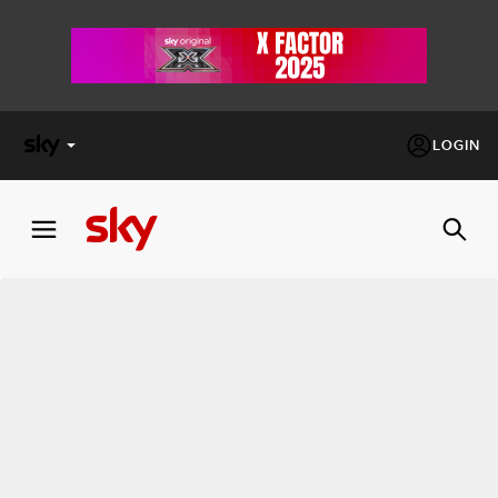
LOGIN
X
FACTOR
MASTERCHEF
PECHINO
EXPRESS
Cos’altro vedere:
PROGRAMMI SKY
Un mondo di offerte:
SKY.IT
NOW