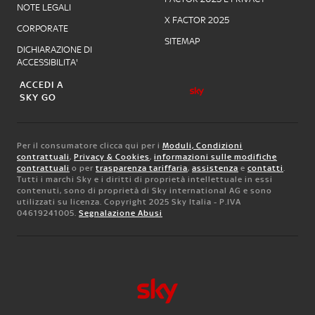
NOTE LEGALI
X FACTOR 2025
CORPORATE
SITEMAP
DICHIARAZIONE DI
ACCESSIBILITA'
ACCEDI A
SKY GO
Per il consumatore clicca qui per i
Moduli, Condizioni
contrattuali
,
Privacy & Cookies
,
informazioni sulle modifiche
contrattuali
o per
trasparenza tariffaria
,
assistenza
e
contatti
.
Tutti i marchi Sky e i diritti di proprietà intellettuale in essi
contenuti, sono di proprietà di Sky international AG e sono
utilizzati su licenza. Copyright 2025 Sky Italia - P.IVA
04619241005.
Segnalazione Abusi