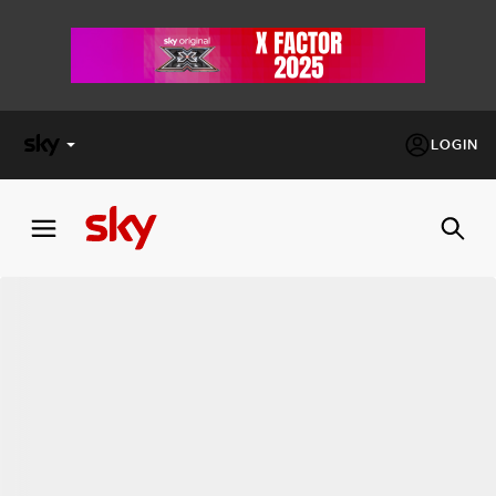
LOGIN
X
FACTOR
MASTERCHEF
PECHINO
EXPRESS
Cos’altro vedere:
PROGRAMMI SKY
Un mondo di offerte:
SKY.IT
NOW