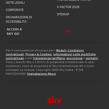
NOTE LEGALI
X FACTOR 2025
CORPORATE
SITEMAP
DICHIARAZIONE DI
ACCESSIBILITA'
ACCEDI A
SKY GO
Per il consumatore clicca qui per i
Moduli, Condizioni
contrattuali
,
Privacy & Cookies
,
informazioni sulle modifiche
contrattuali
o per
trasparenza tariffaria
,
assistenza
e
contatti
.
Tutti i marchi Sky e i diritti di proprietà intellettuale in essi
contenuti, sono di proprietà di Sky international AG e sono
utilizzati su licenza. Copyright 2025 Sky Italia - P.IVA
04619241005.
Segnalazione Abusi